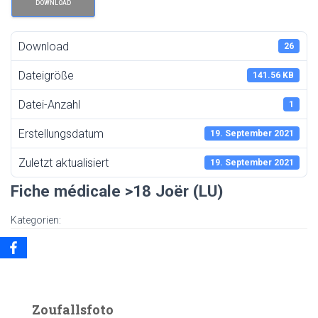
DOWNLOAD
Download
26
Dateigröße
141.56 KB
Datei-Anzahl
1
Erstellungsdatum
19. September 2021
Zuletzt aktualisiert
19. September 2021
Fiche médicale >18 Joër (LU)
Kategorien:
Zoufallsfoto