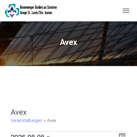
NAVIG
Avex
Avex
Veranstaltungen
Avex
2026-08-08